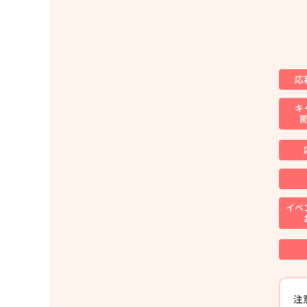
応
キ
イベ
注