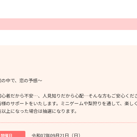
然の中で、恋の予感～
初心者だから不安…、人見知りだから心配…そんな方もご安心くだ
皆様のサポートをいたします。ミニゲームや梨狩りを通して、楽し
員以上になった場合は抽選になります。
令和07年09月21日（日）
開催日