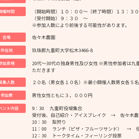
（開始時間）１０：００～（終了時間）１３：３０
開催時間
（受付開始）９：３０ ～
※参加人数により前後する可能性があります。
佐々木農園
会場
玖珠郡九重町大字松木3466-8
所在地
20代～30代の独身男性及び女性 ※男性参加者は
参加資格
ただきます
２０名（男女各１０名）※最小開催人数男女各５名
募集人数
男性女性ともに３，０００円
参加費
9：30 九重町役場集合
ベント内容
受付後、自己紹介・アイスブレイク → 佐々木農
10：30 梨狩り
11：00 ランチ（ピザ・フルーツサンド） → 
12：30 トークタイム・フィーリング投票