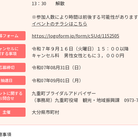
13：30 解散
※参加人数により時間は前後する可能性があります
イベントのチラシはこちら
https://logoform.jp/form/cSUd/1152505
募フォーム
令和７年９月１６日（火曜日）１５：００以降
ャンセルに
関する事項
キャンセル料 男性女性ともに３，０００円
令和07年08月31日（日）
応募締切
令和07年09月01日（月）
抽選日
九重町ブライダルアドバイザー
ントに関する
お問合せ
（事務局）九重町役場 観光・地域振興課 0973-76-
大分県市町村
主催
意事項