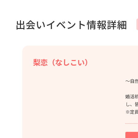
出会いイベント情報詳細
梨恋（なしこい）
～自
婚活
し、
※定