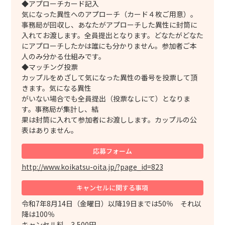
◆アプローチカード記入
気になった異性へのアプローチ（カード４枚ご用意）。
事務局が回収し、あなたがアプローチした異性に封筒に
入れてお渡します。全員提出となります。どなたがどなた
にアプローチしたかは誰にも分かりません。参加者ご本
人のみ分かる仕組みです。
◆マッチング投票
カップルをめざして気になった異性の番号を投票して頂
きます。気になる異性
がいない場合でも全員提出（投票なしにて）となりま
す。事務局が集計し、結
果は封筒に入れて参加者にお渡しします。カップルの公
表はありません。
応募フォーム
http://www.koikatsu-oita.jp/?page_id=823
キャンセルに
関する事項
令和7年8月14日（金曜日）以降19日までは50％ それ以
降は100％
キャンセル料 3,500円