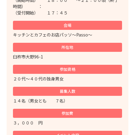
（開始時間） １８：００ ～２１：００頃（終了
時間） ：
（受付開始） １７：４５
会場
キッチンとカフェのお店パッソ～Passo～
所在地
臼杵市大野96-1
参加資格
２０代～４０代の独身男女
募集人数
１４名（男女とも ７名）
参加費
３，０００ 円