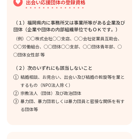
出会い応援団体の登録資格
（１）福岡県内に事務所又は事業所等がある企業及び
団体（企業や団体の内部組織単位でもＯＫです。）
（例）○○株式会社○○支店、○○会社従業員互助会、
○○労働組合、○○団体○○支部、○○団体青年部、○
○団体女性部 等
（２）次のいずれにも該当しないこと
結婚相談、お見合い、出会い及び結婚の斡旋等を業と
するもの（NPO法人除く）
宗教法人（団体）及び政治団体
暴力団、暴力団若しくは暴力団員と密接な関係を有す
る団体等