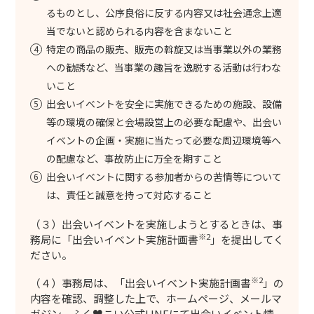
るものとし、公序良俗に反する内容又は社会通念上適
当でないと認められる内容を含まないこと
特定の商品の販売、販売の斡旋又は当事業以外の業務
への勧誘など、当事業の趣旨を逸脱する活動は行わな
いこと
出会いイベントを安全に実施できるための施設、設備
等の環境の確保と会場設営上の必要な配慮や、出会い
イベントの企画・実施に当たって必要な周辺環境等へ
の配慮など、事故防止に万全を期すこと
出会いイベントに関する参加者からの苦情等について
は、責任と誠意を持って対応すること
（３）出会いイベントを実施しようとするときは、事
※2
務局に「出会いイベント実施計画書
」を提出してく
ださい。
※2
（４）事務局は、「出会いイベント実施計画書
」の
内容を確認、調整した上で、ホームページ、メールマ
ガジン、ふく♥こい公式LINEにて出会いイベント情