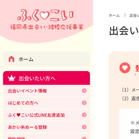
ホーム
出会
出会
ホーム
出会いたい方へ
（1）メ
出会いイベント情報
（2）返
はじめての方へ
ふく♥こい公式LINE友達追加
※メ
あかい糸めーる登録
設
個別相談