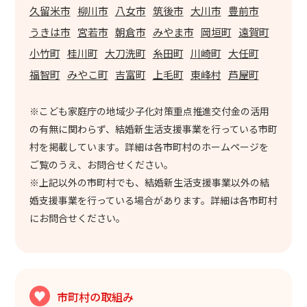
久留米市
柳川市
八女市
筑後市
大川市
豊前市
うきは市
宮若市
朝倉市
みやま市
岡垣町
遠賀町
小竹町
桂川町
大刀洗町
糸田町
川崎町
大任町
福智町
みやこ町
吉富町
上毛町
東峰村
芦屋町
※こども家庭庁の地域少子化対策重点推進交付金の活用
の有無に関わらず、結婚新生活支援事業を行っている市町
村を掲載しています。詳細は各市町村のホームページを
ご覧のうえ、お問合せください。
※上記以外の市町村でも、結婚新生活支援事業以外の結
婚支援事業を行っている場合があります。詳細は各市町村
にお問合せください。
市町村の取組み