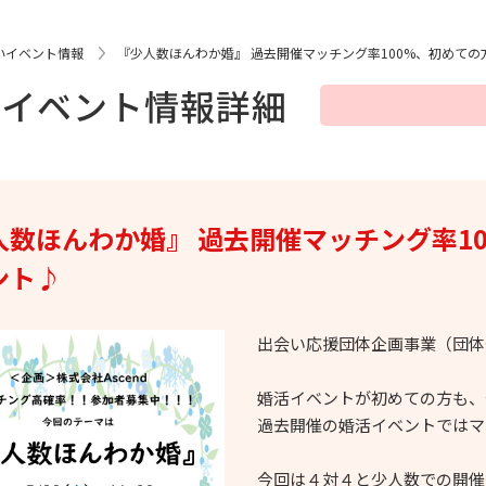
いイベント情報
『少人数ほんわか婚』 過去開催マッチング率100%、初めて
いイベント情報詳細
人数ほんわか婚』 過去開催マッチング率1
ント♪
出会い応援団体企画事業（団体登
婚活イベントが初めての方も、
過去開催の婚活イベントではマ
今回は４対４と少人数での開催