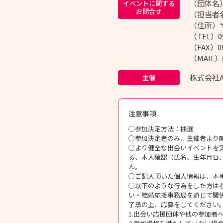
（団体名）
イベントに関する
お問合せ
（担当者
（住所）〒8
（TEL）09
（FAX）09
（MAIL）s
株式会社As
主催
注意事項
○参加決定方法：抽選
○参加決定者のみ、主催者より
○より健全な出会いイベントを
る、本人確認（氏名、生年月日
ん。
○ご記入頂いた個人情報は、本
○以下のような行為をした方は
い・結婚応援事務局を通じて関
了承の上、応募をしてください
1.出会い応援団体や他の参加者