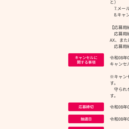
と）
7.メー
8.キャ
【応募用
応募用紙
AX、ま
応募用
令和08年
キャンセルに
関する事項
キャンセル
※キャン
す。
守られな
す。
令和08年
応募締切
令和08年
抽選日