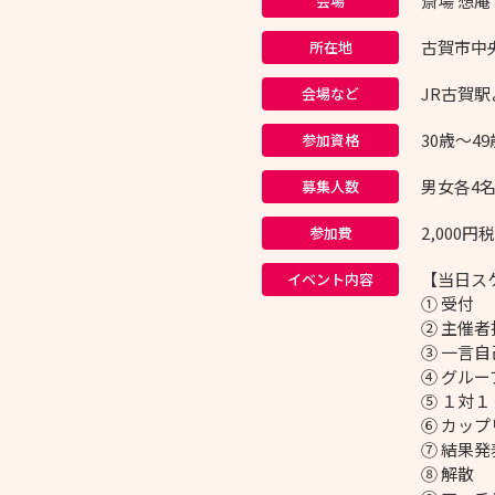
斎場 想庵
会場
古賀市中央
所在地
JR古賀駅
会場など
30歳～4
参加資格
男女各4
募集人数
2,00
参加費
【当日ス
イベント内容
① 受付
② 主催
③ 一言
④ グル
⑤ １対
⑥ カッ
⑦ 結果発
⑧ 解散