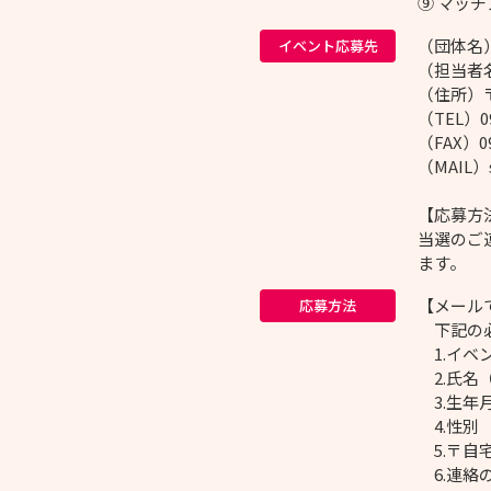
⑨ マッ
（団体名）
イベント応募先
（担当者
（住所）〒8
（TEL）09
（FAX）09
（MAIL）s
【応募方
当選のご
ます。
【メール
応募方法
下記の必
1.イベ
2.氏名
3.生年
4.性別
5.〒自
6.連絡