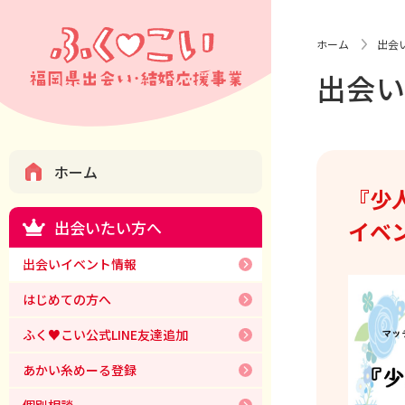
ホーム
出会
出会
ホーム
『少
イベ
出会いたい方へ
出会いイベント情報
はじめての方へ
ふく♥こい公式LINE友達追加
あかい糸めーる登録
個別相談