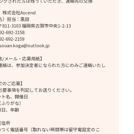
チングされた方は残っていただき、連絡先の交換
株式会社Ascend
名）担当：黒田
11-3103 福岡県古賀市中央1-2-13
2-692-2158
2-692-2159
ouan.koga@outlook.jp
法/メール・応募用紙】
連絡は、参加決定者になられた方にのみご連絡いたし
でのご応募】
要事項を列記してお送りください。
ント名、開催日
（ふりがな）
月日、年齢
宅住所
のつく電話番号（取れない時間帯は留守電設定のこ