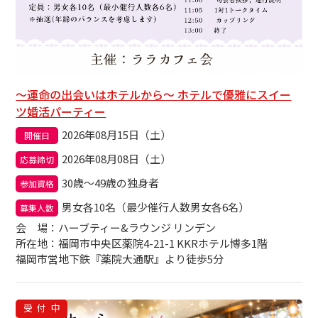
〜運命の出会いはホテルから〜 ホテルで優雅にスイー
ツ婚活パーティー
2026年08月15日（土）
開催日
2026年08月08日（土）
応募締切
30歳～49歳の独身者
参加資格
男女各10名（最少催行人数男女各6名）
募集人数
会場
：ハーブティー&ラウンジ リンデン
所在地：福岡市中央区薬院4-21-1 KKRホテル博多1階
福岡市営地下鉄『薬院大通駅』より徒歩5分
受付中