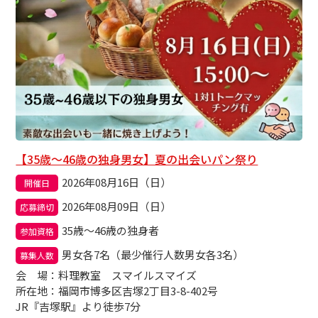
【35歳～46歳の独身男女】夏の出会いパン祭り
2026年08月16日（日）
開催日
2026年08月09日（日）
応募締切
35歳～46歳の独身者
参加資格
男女各7名（最少催行人数男女各3名）
募集人数
会場
：料理教室 スマイルスマイズ
所在地：福岡市博多区吉塚2丁目3-8-402号
JR『吉塚駅』より徒歩7分