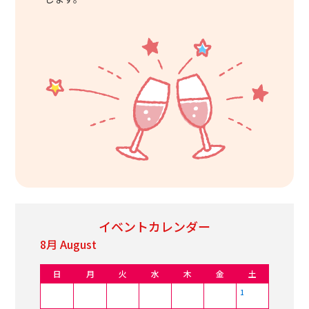
イベントカレンダー
8月 August
9月 Se
日
月
火
水
木
金
土
日
1