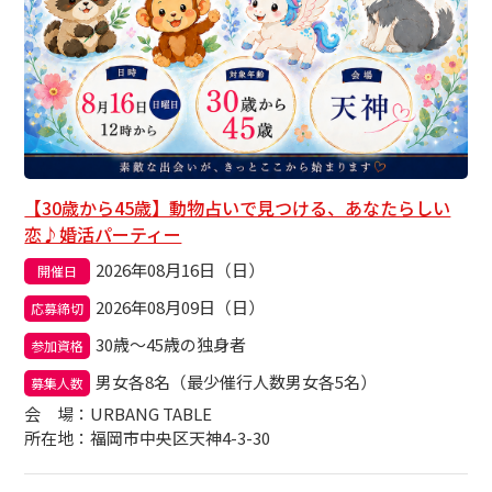
【30歳から45歳】動物占いで見つける、あなたらしい
恋♪婚活パーティー
2026年08月16日（日）
開催日
2026年08月09日（日）
応募締切
30歳～45歳の独身者
参加資格
男女各8名（最少催行人数男女各5名）
募集人数
会場
：URBANG TABLE
所在地：福岡市中央区天神4-3-30