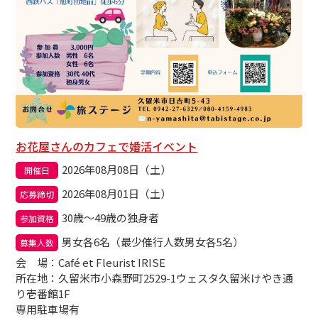
お花屋さんのカフェで婚活イベント
2026年08月08日（土）
開催日
2026年08月01日（土）
応募締切
30歳～49歳の独身者
参加資格
男女各6名（最少催行人数男女各5名）
募集人数
会場
：Café et Fleurist IRISE
所在地：久留米市小森野町2529-1ウェスタ久留米けやき通
り壱番館1F
専用駐車場有