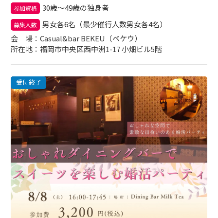
30歳～49歳の独身者
参加資格
男女各6名（最少催行人数男女各4名）
募集人数
会場
：Casual&bar BEKEU（ベケウ）
所在地：福岡市中央区西中洲1-17 小畑ビル5階
受付終了