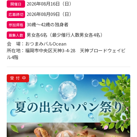
2026年08月16日（日）
開催日
2026年08月09日（日）
応募締切
30歳～42歳の独身者
参加資格
男女各6名（最少催行人数男女各4名）
募集人数
会場
：おつまみバルOcean
所在地：福岡市中央区天神3-4-28 天神ブロードウェイビ
ル4階
受付中