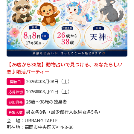
【26歳から38歳】動物占いで見つける、あなたらしい
恋♪婚活パーティー
2026年08月08日（土）
開催日
2026年08月01日（土）
応募締切
26歳～38歳の独身者
参加資格
男女各8名（最少催行人数男女各5名）
募集人数
会場
：URBANG TABLE
所在地：福岡市中央区天神4-3-30