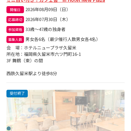
2026年08月09日（日）
開催日
2026年07月30日（木）
応募締切
33歳～47歳の独身者
参加資格
男女各6名（最少催行人数男女各4名）
募集人数
会場
：ホテルニュープラザ久留米
所在地：福岡県久留米市六ツ門町16-1
3F 舞鶴（東）の間
西鉄久留米駅より徒歩8分
受付終了