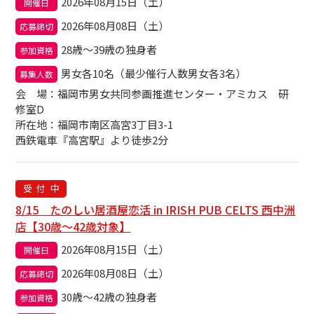
2026年08月15日（土）
開催日
2026年08月08日（土）
応募締切
28歳～39歳の独身者
参加資格
男女各10名（最少催行人数男女各3名）
募集人数
会場
：福岡市男女共同参画推進センター・アミカス 研
修室D
所在地：福岡市南区高宮3丁目3-1
西鉄電車『高宮駅』より徒歩2分
受付中
8/15 たのしい居酒屋恋活 in IRISH PUB CELTS 西中洲
店【30歳～42歳対象】
2026年08月15日（土）
開催日
2026年08月08日（土）
応募締切
30歳～42歳の独身者
参加資格