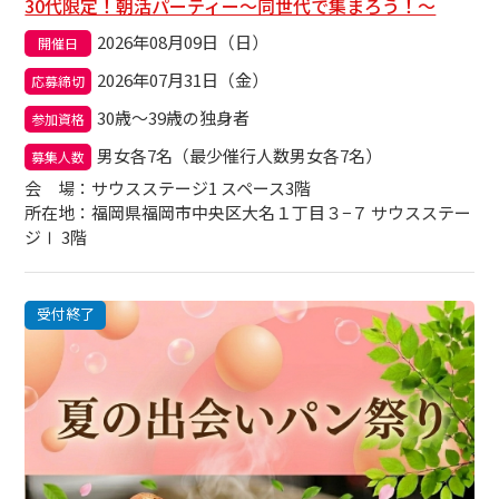
30代限定！朝活パーティー～同世代で集まろう！～
2026年08月09日（日）
開催日
2026年07月31日（金）
応募締切
30歳〜39歳の独身者
参加資格
男女各7名（最少催行人数男女各7名）
募集人数
会場
：サウスステージ1 スペース3階
所在地：福岡県福岡市中央区大名１丁目３−７ サウスステー
ジⅠ 3階
受付終了