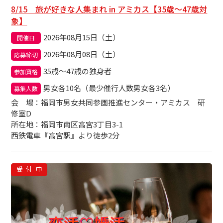
8/15 旅が好きな人集まれ in アミカス【35歳～47歳対
象】
2026年08月15日（土）
開催日
2026年08月08日（土）
応募締切
35歳～47歳の独身者
参加資格
男女各10名（最少催行人数男女各3名）
募集人数
会場
：福岡市男女共同参画推進センター・アミカス 研
修室D
所在地：福岡市南区高宮3丁目3-1
西鉄電車『高宮駅』より徒歩2分
受付中