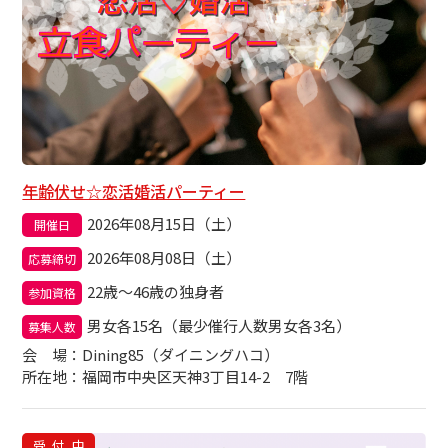
年齢伏せ☆恋活婚活パーティー
2026年08月15日（土）
開催日
2026年08月08日（土）
応募締切
22歳～46歳の独身者
参加資格
男女各15名（最少催行人数男女各3名）
募集人数
会場
：Dining85（ダイニングハコ）
所在地：福岡市中央区天神3丁目14-2 7階
受付中