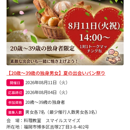
【20歳～39歳の独身男女】夏の出会いパン祭り
2026年08月11日（火）
開催日
2026年08月04日（火）
応募締切
20歳～39歳の独身者
参加資格
男女各7名（最少催行人数男女各3名）
募集人数
会場
：料理教室 スマイルスマイズ
所在地：福岡市博多区吉塚2丁目3-8-402号