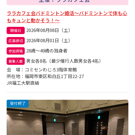
ララカフェ会バドミントン婚活〜バドミントンで体も心
もキュンと動かそう！〜
2026年08月08日（土）
開催日
2026年08月01日（土）
応募締切
28歳～49歳の独身者
参加資格
男女各8名（最少催行人数男女各4名）
募集人数
会場
：コミセンわじろ3階体育館
所在地：福岡市東区和白丘1丁目22-27
JR福工大駅直結
受付終了