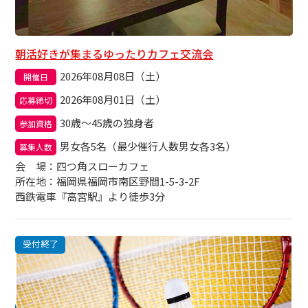
朝活好きが集まるゆったりカフェ交流会
2026年08月08日（土）
開催日
2026年08月01日（土）
応募締切
30歳～45歳の独身者
参加資格
男女各5名（最少催行人数男女各3名）
募集人数
会場
：四つ角スローカフェ
所在地：福岡県福岡市南区野間1-5-3-2F
西鉄電車『高宮駅』より徒歩3分
受付終了