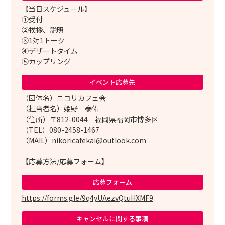
【当日スケジュール】
①受付
②挨拶、説明
③1対1トーク
④デザートタイム
⑤カップリング
イベント応募先
（団体名）ニコリカフェ会
（担当者名）姫野 泰佑
（住所）〒812-0044 福岡県福岡市博多区
（TEL）080-2458-1467
（MAIL）nikoricafekai@outlook.com
【応募方法/応募フォーム】
応募フォーム
https://forms.gle/9q4yUAezvQtuHXMF9
キャンセルに
関する事項