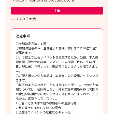
主催
ニコリカフェ会
注意事項
○参加決定方法：抽選
○参加決定者のみ、主催者より開催日前日までに郵送で通知
が届きます。
○より健全な出会いイベントを実施するため、当日、本人確
認書類（運転免許証等）による、本人確認（氏名、生年月
日、現住所）を行います。確認できない場合は参加できませ
ん。
○ご記入頂いた個人情報は、本事業にのみ使用させていただ
きます。
○以下のような行為をした方は参加をお断りし、その個人情
報については、福岡県出会い・結婚応援事務局を通じて関係
の出会い応援団体にお知らせする場合がありますので、ご了
承の上、応募をしてください。
1.出会い応援団体や他の参加者への迷惑行為
2.参加資格を満たしていない場合
3.当選後のイベントの度重なるキャンセル