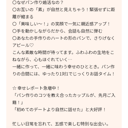
〇なぜパン作り婚活なの？
〇お互いの「素」が自然と見えちゃう！緊張せずに距
離が縮まる
〇「美味しい～！」の笑顔で一気に親近感アップ！
〇手を動かしながらだから、会話も自然に弾む
〇あなたの手作りのハートの形のパンで、さりげなく
アピール♡
こんな素敵な時間が待ってます。ふわふわの生地をこ
ねながら、心もほぐれていく…
一緒に作って、一緒に味わう幸せのひととき。パン作
りの合間には、ゆったり1対1でじっくりお話タイム！
☆ 幸せレポート急増中！
「パン作りのコツを教え合ったカップルが、先月ご入
籍！」
「初めてのデートより自然に話せた」と大好評！
忙しい日常を忘れて、五感で楽しむ特別な出会い。