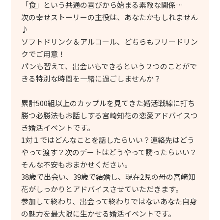
「食」という共通の喜びから始まる素敵な関係…
次の幸せストーリーの主役は、あなたかもしれません
♪
ソフトドリンク＆アルコール、どちらもフリードリン
クでご用意！
パンも習えて、出会いもできるという２つのことがで
きる特別な時間を一緒に過ごしませんか？
累計500組以上のカップルを見てきた婚活戦線に打ち
勝つ必勝法もお話しする宮崎知花の恋愛アドバイスつ
き婚活イベントです。
1対１ではどんなことを話したらいい？連絡先はどう
やって渡す？次のデートはどうやって誘ったらいい？
そんな不安もおまかせください。
38歳で出会い、39歳で結婚し、現在2児の母の宮崎知
花がしっかりとアドバイスさせていただきます。
参加して終わり、出会って終わりではないあなた自身
の魅力を最大限に生かせる婚活イベントです。