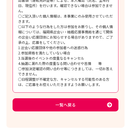
認書類（運転免許証等）による、本人確認（氏名、生年月
日、現住所）を行います。確認できない場合は参加できませ
ん。
○ご記入頂いた個人情報は、本事業にのみ使用させていただ
きます。
○以下のような行為をした方は参加をお断りし、その個人情
報については、福岡県出会い・結婚応援事務局を通じて関係
の出会い応援団体にお知らせする場合がありますので、ご了
承の上、応募をしてください。
1.出会い応援団体や他の参加者への迷惑行為
2.参加資格を満たしていない場合
3.当選後のイベントの度重なるキャンセル
4.抽選に漏れた際の度重なる問い合わせや苦情 等
○参加決定確認の問い合わせ等につきましては、一切お答え
できません。
○日程調整が不確定な方、キャンセルする可能性のある方
は、ご応募をお控えいただきますようお願いします。
一覧へ戻る