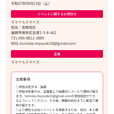
令和07年09月13日（土）
イベントに関する
お問合せ
スマイルスマイズ
担当：宮崎知花
福岡市博多区吉塚2-3-8-402
TEL:090-8812-2889
MAIL:tomoka.miyazaki18@gmail.com
主催
スマイルスマイズ
注意事項
○参加決定方法：抽選
○参加決定者のみ、主催者より抽選日にメールで通知が届き
ます。tomoka.miyazaki18@gmail.comの受信設定ができ
るようにしてください。その後、開催日前日までに郵送で通
知が届きます。
○より健全な出会いイベントを実施するため、当日、本人確