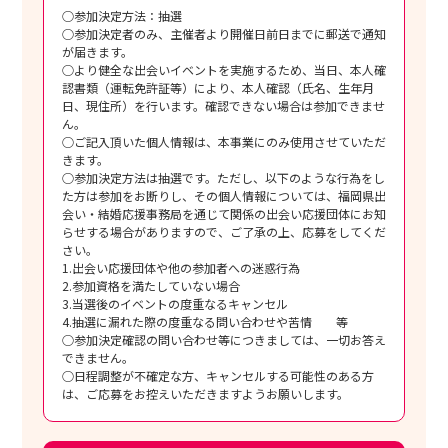
○参加決定方法：抽選
○参加決定者のみ、主催者より開催日前日までに郵送で通知
が届きます。
○より健全な出会いイベントを実施するため、当日、本人確
認書類（運転免許証等）により、本人確認（氏名、生年月
日、現住所）を行います。確認できない場合は参加できませ
ん。
○ご記入頂いた個人情報は、本事業にのみ使用させていただ
きます。
○参加決定方法は抽選です。ただし、以下のような行為をし
た方は参加をお断りし、その個人情報については、福岡県出
会い・結婚応援事務局を通じて関係の出会い応援団体にお知
らせする場合がありますので、ご了承の上、応募をしてくだ
さい。
1.出会い応援団体や他の参加者への迷惑行為
2.参加資格を満たしていない場合
3.当選後のイベントの度重なるキャンセル
4.抽選に漏れた際の度重なる問い合わせや苦情 等
○参加決定確認の問い合わせ等につきましては、一切お答え
できません。
○日程調整が不確定な方、キャンセルする可能性のある方
は、ご応募をお控えいただきますようお願いします。