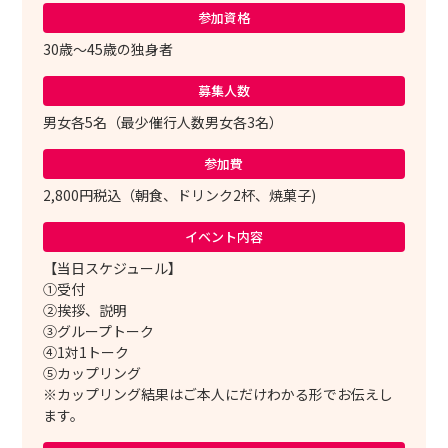
参加資格
30歳～45歳の独身者
募集人数
男女各5名（最少催行人数男女各3名）
参加費
2,800円税込（朝食、ドリンク2杯、焼菓子)
イベント内容
【当日スケジュール】
①受付
②挨拶、説明
③グループトーク
④1対1トーク
⑤カップリング
※カップリング結果はご本人にだけわかる形でお伝えし
ます。