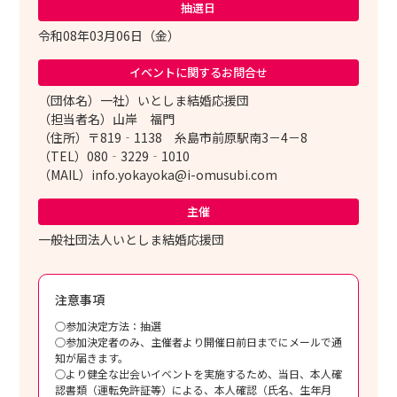
抽選日
令和08年03月06日（金）
イベントに関する
お問合せ
（団体名）一社）いとしま結婚応援団
（担当者名）山岸 福門
（住所）〒819‐1138 糸島市前原駅南3－4－8
（TEL）080‐3229‐1010
（MAIL）info.yokayoka@i-omusubi.com
主催
一般社団法人いとしま結婚応援団
注意事項
○参加決定方法：抽選
○参加決定者のみ、主催者より開催日前日までにメールで通
知が届きます。
○より健全な出会いイベントを実施するため、当日、本人確
認書類（運転免許証等）による、本人確認（氏名、生年月