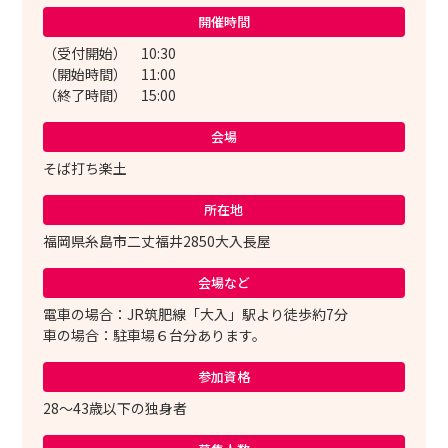
開催時間
（受付開始） 10:30
（開始時間） 11:00
（終了時間） 15:00
会場
そば打ち楽土
所在地
福岡県糸島市二丈福井2850大入長屋
会場など
電車の場合：JR筑肥線「大入」駅より徒歩約7分
車の場合：駐車場６台分あります。
参加資格
28～43歳以下の独身者