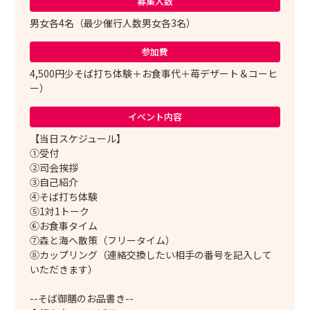
募集人数
男女各4名（最少催行人数男女各3名）
参加費
4,500円少そば打ち体験＋お食事代＋苺デザート＆コーヒ
ー）
イベント内容
【当日スケジュール】
①受付
②司会挨拶
③自己紹介
④そば打ち体験
⑤1対1トーク
⑥お食事タイム
⑦森と海へ散策（フリータイム）
⑧カップリング（連絡交換したい相手の番号を記入して
いただきます）
--そば御膳のお品書き--