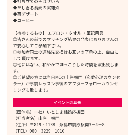
◆打ち立てのそばせいろ
◆だし香る蕎麦の実雑炊
◆苺デザート
◆コーヒー
【持参するもの】 エプロン・タオル ・筆記用具
◎皆さんの前でのマッチング結果の発表はありませんの
で安心してご参加下さい。
◎参加者同士の連絡先交換はお互いの了承の上、自由に
して頂けます。
◎他にはない、和やかでほっこりした時間を演出致しま
す。
◎ご希望の方には当日MCの山岸福門（恋愛心理カウンセ
ラー）が事前レッスン事後のアフターフォローカウンセ
リングも致します。
イベント応募先
（団体名）一社）いとしま結婚応援団
（担当者名）山岸 福門
（住所）〒819‐1138 糸島市前原駅南3－4－8
（TEL）080‐3229‐1010