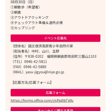
08月30日（日）
①朝散歩（希望者）
②朝食
③アウトドアクッキング
④チェックアウト準備＆退所点検
⑤カップリング
イベント応募先
（団体名）国立夜須高原青少年自然の家
（担当者名）中村、山川、生野
（住所）〒838-0202 福岡県朝倉郡筑前町三箇山1103
（TEL）0946-42-5811
（FAX）0946-42-5880
（MAIL）yasu-jigyou@niye.go.jp
【応募方法/応募フォーム】
応募フォーム
https://forms.office.com/r/sPai0bTpYu
キャンセルに
関する事項