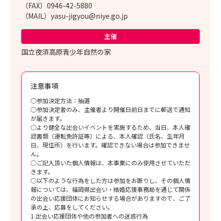
（FAX）0946-42-5880
（MAIL）yasu-jigyou@niye.go.jp
主催
国立夜須高原青少年自然の家
注意事項
○参加決定方法：抽選
○参加決定者のみ、主催者より開催日前日までに郵送で通知
が届きます。
○より健全な出会いイベントを実施するため、当日、本人確
認書類（運転免許証等）による、本人確認（氏名、生年月
日、現住所）を行います。確認できない場合は参加できませ
ん。
○ご記入頂いた個人情報は、本事業にのみ使用させていただ
きます。
○以下のような行為をした方は参加をお断りし、その個人情
報については、福岡県出会い・結婚応援事務局を通じて関係
の出会い応援団体にお知らせする場合がありますので、ご了
承の上、応募をしてください。
1.出会い応援団体や他の参加者への迷惑行為