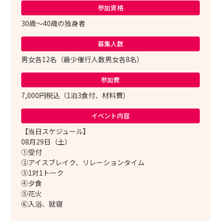
参加資格
30歳～40歳の独身者
募集人数
男女各12名（最少催行人数男女各8名）
参加費
7,000円税込（1泊3食付、材料費）
イベント内容
【当日スケジュール】
08月29日（土）
①受付
②アイスブレイク、リレーションタイム
③1対1トーク
④夕食
⑤花火
⑥入浴、就寝