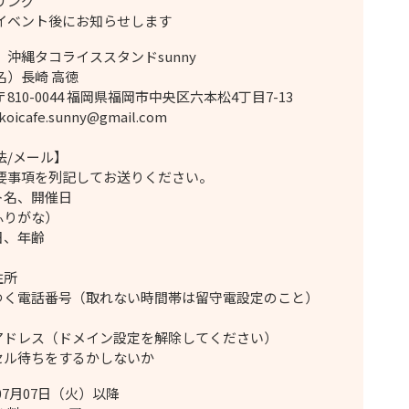
リング
イベント後にお知らせします
）沖縄タコライススタンドsunny
名）長崎 高徳
810-0044 福岡県福岡市中央区六本松4丁目7-13
oicafe.sunny@gmail.com
法/メール】
要事項を列記してお送りください。
ント名、開催日
ふりがな）
月日、年齢
宅住所
のつく電話番号（取れない時間帯は留守電設定のこと）
ルアドレス（ドメイン設定を解除してください）
ンセル待ちをするかしないか
07月07日（火）以降