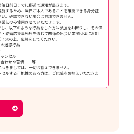
開催日前日までに郵送で通知が届きます。
実施するため、当日ご本人であることを確認できる身分証
さい。確認できない場合は参加できません。
事業にのみ使用させていただきます。
だし、以下のような行為をした方は参加をお断りし、その個
い・結婚応援事務局を通じて関係の出会い応援団体にお知
ご了承の上、応募をしてください。
への迷惑行為
合
キャンセル
問い合わせや苦情 等
につきましては、一切お答えできません。
ンセルする可能性のある方は、ご応募をお控えいただきま