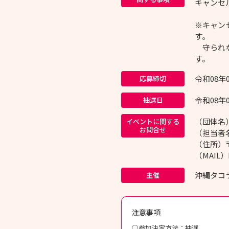
キャンセル
※キャン
す。
守られな
す。
令和08年
応募締切
令和08年
抽選日
（団体名
イベントに関する
お問合せ
（担当者
（住所）〒
（MAIL）k
沖縄タコラ
主催
注意事項
○参加決定方法：抽選