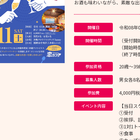
お酒も味わいながら、素敵な出
令和08年
開催日
（受付開始
開催時間
（開始時間
（終了時間
20歳～3
参加資格
男女各8
募集人数
4,00
参加費
【当日ス
イベント内容
①受付
②挨拶、
③1対1ト
④食事