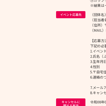
⑤カップ
※結果は
（団体名
イベント応募先
（担当者
（住所）〒
（MAIL）k
【応募方
下記の必
1.イベ
2.氏名（
3.生年
4.性別
5.〒自
6.連絡
7.メー
8.キャ
令和08年
キャンセルに
関する事項