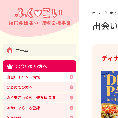
ホーム
出会
出会
ホーム
ディ
出会いたい方へ
出会いイベント情報
はじめての方へ
ふく♥こい公式LINE友達追加
あかい糸めーる登録
個別相談