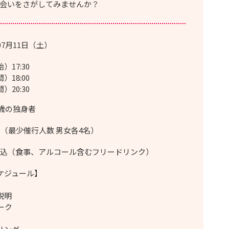
会いをさがしてみませんか？
07月11日（土）
）17:30
）18:00
）20:30
9歳の独身者
名（最少催行人数 男女各4名）
0円税込（食事、アルコール含むフリードリンク）
ケジュール】
説明
ーク