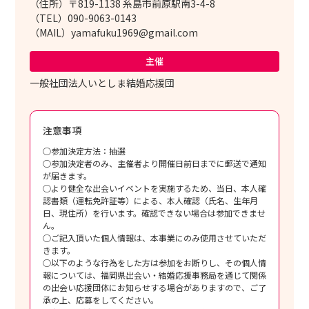
（住所）〒819-1138 糸島市前原駅南3-4-8
（TEL）090-9063-0143
（MAIL）yamafuku1969@gmail.com
主催
一般社団法人いとしま結婚応援団
注意事項
○参加決定方法：抽選
○参加決定者のみ、主催者より開催日前日までに郵送で通知
が届きます。
○より健全な出会いイベントを実施するため、当日、本人確
認書類（運転免許証等）による、本人確認（氏名、生年月
日、現住所）を行います。確認できない場合は参加できませ
ん。
○ご記入頂いた個人情報は、本事業にのみ使用させていただ
きます。
○以下のような行為をした方は参加をお断りし、その個人情
報については、福岡県出会い・結婚応援事務局を通じて関係
の出会い応援団体にお知らせする場合がありますので、ご了
承の上、応募をしてください。