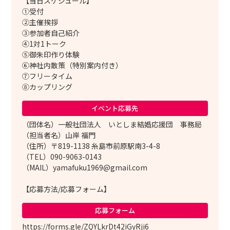
【当日スケジュール】
①受付
②主催挨拶
③参加者自己紹介
④1対1トーク
⑤御朱印作り体験
⑥神社内散策（特別案内付き）
⑦フリータイム
⑧カップリング
イベント応募先
（団体名）一般社団法人 いとしま結婚応援団 事務局
（担当者名）山岸 福門
（住所）〒819-1138 糸島市前原駅南3-4-8
（TEL）090-9063-0143
（MAIL）yamafuku1969@gmail.com
【応募方法/応募フォーム】
応募フォーム
https://forms.gle/ZQYLkrDt42iGyRji6