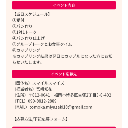
イベント内容
【当日スケジュール】
①受付
②パン作り
③1対1トーク
④パン作り仕上げ
⑤グループトークとお食事タイム
⑥カップリング
※カップリング結果は翌日にカップルになった方にお知
らせいたします。
イベント応募先
（団体名）スマイルスマイズ
（担当者名）宮崎知花
（住所）〒812-0041 福岡市博多区吉塚2丁目3-8-402
（TEL）090-8812-2889
（MAIL）tomoka.miyazaki18@gmail.com
【応募方法/下記応募フォーム】