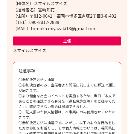
（団体名）スマイルスマイズ
（担当者名）宮崎知花
（住所）〒812-0041 福岡市博多区吉塚2丁目3-8-402
（TEL）090-8812-2889
（MAIL）tomoka.miyazaki18@gmail.com
主催
スマイルスマイズ
注意事項
○参加決定方法：抽選
○参加決定者のみ、主催者より開催日前日までに郵送で通知
が届きます。
○より健全な出会いイベントを実施するため、当日ご本人で
あることを確認できる身分証（運転免許証等）をご提示くだ
さい。確認できない場合は参加できません。
○ご記入頂いた個人情報は、本事業にのみ使用させていただ
きます。
○参加決定方法は抽選です。ただし、以下のような行為をし
た方は参加をお断りし、その個人情報については、福岡県出
会い・結婚応援事務局を通じて関係の出会い応援団体にお知