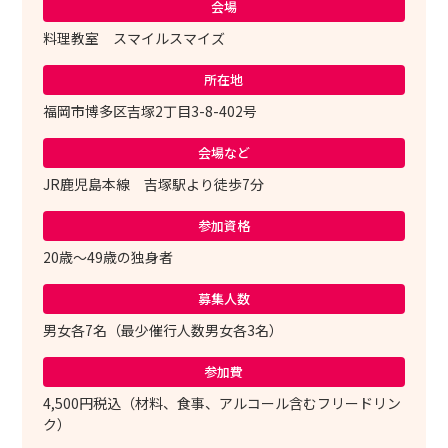
会場
料理教室 スマイルスマイズ
所在地
福岡市博多区吉塚2丁目3-8-402号
会場など
JR鹿児島本線 吉塚駅より徒歩7分
参加資格
20歳～49歳の独身者
募集人数
男女各7名（最少催行人数男女各3名）
参加費
4,500円税込（材料、食事、アルコール含むフリードリン
ク）