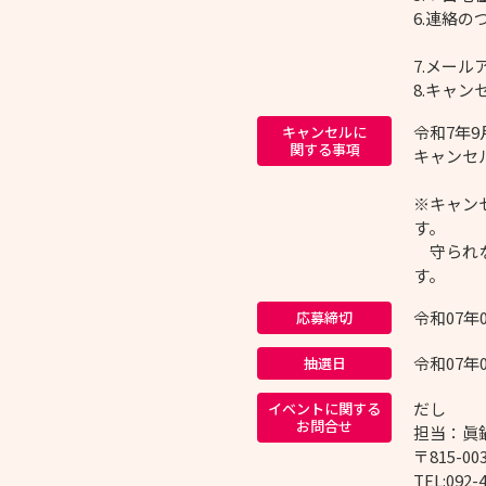
6.連絡
7.メー
8.キャ
令和7年9
キャンセルに
関する事項
キャンセル
※キャン
す。
守られな
す。
令和07年
応募締切
令和07年
抽選日
だし
イベントに関する
お問合せ
担当：眞
〒815-0
TEL:092-