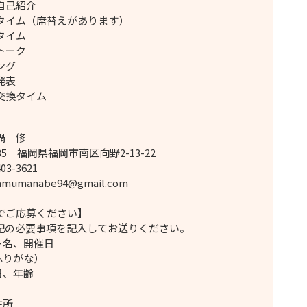
自己紹介
タイム（席替えがあります）
タイム
トーク
ング
発表
交換タイム
鍋 修
035 福岡県福岡市南区向野2-13-22
403-3621
amumanabe94@gmail.com
でご応募ください】
記の必要事項を記入してお送りください。
ント名、開催日
ふりがな）
月日、年齢
宅住所