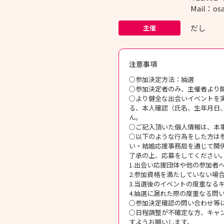
Mail：os
だし
主催
注意事項
○参加決定方法：抽選
○参加決定者のみ、主催者より
○より健全な出会いイベントを
る、本人確認（氏名、生年月日
ん。
○ご記入頂いた個人情報は、本
○以下のような行為をした方は
い・結婚応援事務局を通じて関
了承の上、応募をしてください
1.出会い応援団体や他の参加者
2.参加資格を満たしていない場
3.当選後のイベントの度重なる
4.抽選に漏れた際の度重なる問
○参加決定確認の問い合わせ等
○日程調整が不確定な方、キャ
すようお願いします。