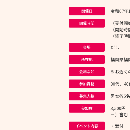
令和07年
開催日
（受付開始
開催時間
（開始時間
（終了時間
だし
会場
福岡県福岡
所在地
※お近く
会場など
30代、4
参加資格
男女各5
募集人数
3,50
参加費
ー）含む
・受付
イベント内容