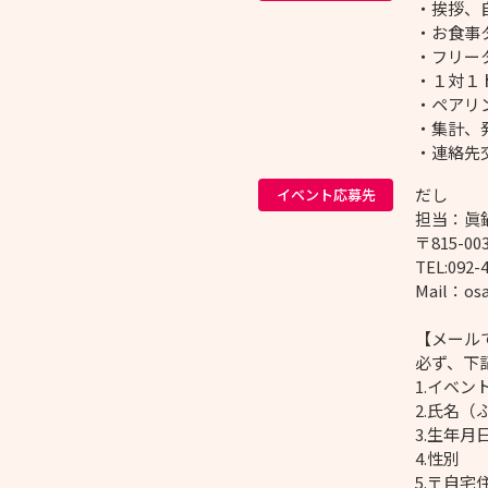
・挨拶、
・お食事
・フリー
・１対１
・ペアリ
・集計、
・連絡先
だし
イベント応募先
担当：眞
〒815-0
TEL:092-
Mail：os
【メール
必ず、下
1.イベ
2.氏名（
3.生年
4.性別
5.〒自