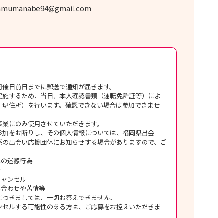
amumanabe94@gmail.com
開催日前日までに郵送で通知が届きます。
実施するため、当日、本人確認書類（運転免許証等）によ
、現住所）を行います。確認できない場合は参加できませ
事業にのみ使用させていただきます。
参加をお断りし、その個人情報については、福岡県出会
係の出会い応援団体にお知らせする場合がありますので、ご
。
への迷惑行為
合
キャンセル
い合わせや苦情等
につきましては、一切お答えできません。
ンセルする可能性のある方は、ご応募をお控えいただきま