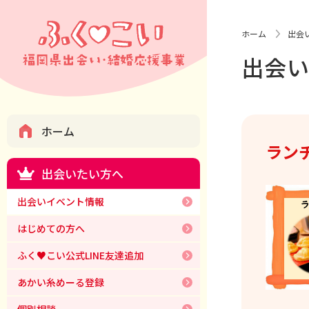
ホーム
出会
出会
ホーム
ラン
出会いたい方へ
出会いイベント情報
はじめての方へ
ふく♥こい公式LINE友達追加
あかい糸めーる登録
個別相談