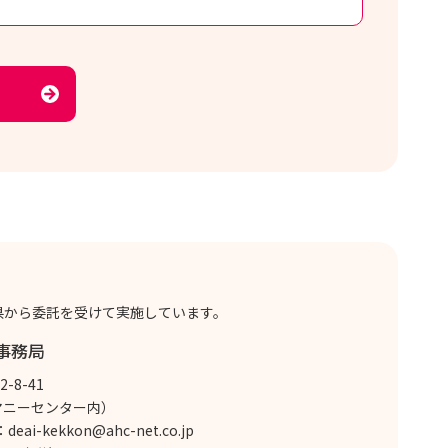
県から委託を受けて実施しています。
事務局
-8-41
マニーセンター内）
：
deai-kekkon@ahc-net.co.jp