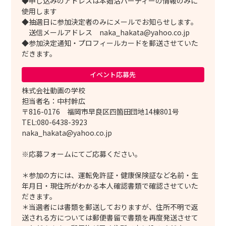
◆申し込みのアドレスは本婚活パーティーの情報のみに
使用します
◆抽選日に参加決定者のみにメールでお知らせします。
送信メールアドレス naka_hakata@yahoo.co.jp
◆参加決定通知・プロフィールカードを郵送させていた
だきます。
イベント応募先
株式会社動画の学校
担当者名：中村幹広
〒816-0176 福岡市早良区四箇田団地14棟801号
TEL:080-6438-3923
naka_hakata@yahoo.co.jp
※応募フォームにてご応募ください。
＊参加の方には、運転免許証・健康保険証など名前・生
年月日・現住所がわかる本人確認書類で確認させていた
だきます。
＊当選者には書類を郵送しておりますが、住所不明で返
送される方については郵便書留で書類を再度発送させて