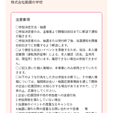
株式会社動画の学校
注意事項
○参加決定方法：抽選
〇参加決定者のみ、主催者より開催日前日までに郵送で通知
が届きます。
○参加決定者のみ、抽選または受付終了後、当選通知を開催
日前日までに到着するよう郵送します。
○より健全な出会いイベントを実施するため、当日、本人確
認書類（運転免許証等）による、本人確認（氏名、生年月
日、現住所）を行います。確認できない場合は参加できませ
ん。
○ご記入頂いた個人情報は、本事業にのみ使用させていただ
きます。
○以下のような行為をした方は参加をお断りし、その個人情
報については、福岡県出会い・結婚応援事務局を通じて関係
の出会い応援団体にお知らせする場合がありますので、ご了
承の上、応募をしてください。
1.出会い応援団体や他の参加者への迷惑行為
2.参加資格を満たしていない場合
3.当選後のイベントの度重なるキャンセル
4.抽選に漏れた際の度重なる問い合わせや苦情 等