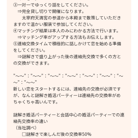
③一対一でゆっくり話をしてください。
⇒完全貸し切りで開催になります。
太宰府天満宮の参道から本殿まで散策していただき
ますので温かい服装で参加してください。
④マッチング結果は本人のみにわかる方法で行います。
⇒マッチング率がアップする方法もお伝えします。
⑤連絡交換タイムで積極的に話しかけて恋を始める準備
をしてください。
⇒謎解きで盛り上がった後の連絡先交換で多くの方と
の交換ができます。
"～～"："～～"："～～"："～～"："～～"："～～"："～
～"："～～"
新しい恋をスタートするには、連絡先の交換が必須です
が、なんと謎解き婚活パーティーは連絡先の交換率がめ
ちゃくちゃ高いんです。
謎解き婚活パーティーと会話中心の婚活パーティーでの連
絡先交換率の違い
（当社調べ）
□謎解きで楽しんだ後の交換率50%