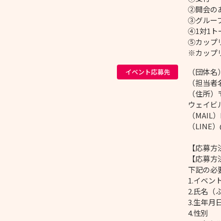
②開会の
③グルー
④1対1ト
⑤カップ
※カップ
（団体名）
イベント応募先
（担当者
（住所）〒
ウェイビ
（MAIL）h
（LINE
【応募方
【応募方法
下記の必
1.イベ
2.氏名（
3.生年
4.性別