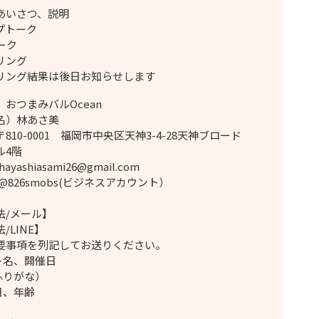
あいさつ、説明
プトーク
ーク
リング
リング結果は後日お知らせします
おつまみバルOcean
名）林あさ美
810-0001 福岡市中央区天神3-4-28天神ブロード
ル4階
ayashiasami26@gmail.com
）@826smobs(ビジネスアカウント）
法/メール】
/LINE】
要事項を列記してお送りください。
ント名、開催日
ふりがな）
月日、年齢