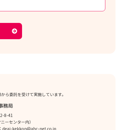
県から委託を受けて実施しています。
事務局
-8-41
マニーセンター内）
：
deai-kekkon@ahc-net.co.jp