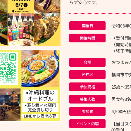
らず安心です。
令和08年
開催日
（受付開始
開催時間
（開始時間
（終了時間
おつまみバ
会場
福岡市中央
所在地
25歳～3
参加資格
男女各8
募集人数
4,50
参加費
【当日ス
イベント内容
①受付