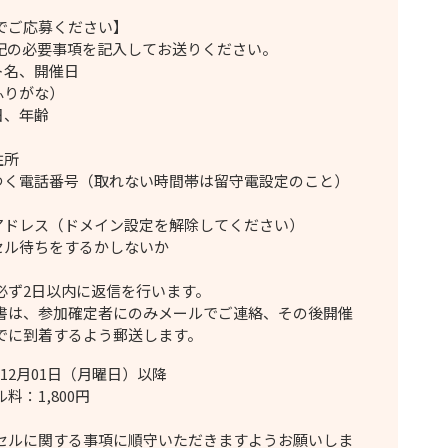
でご応募ください】
記の必要事項を記入してお送りください。
ント名、開催日
ふりがな）
月日、年齢
宅住所
のつく電話番号（取れない時間帯は留守電設定のこと）
ルアドレス（ドメイン設定を解除してください）
ンセル待ちをするかしないか
必ず2日以内に返信を行います。
書は、参加確定者にのみメールでご連絡、その後開催
でに到着するよう郵送します。
年 12月01日（月曜日）以降
料：1,800円
セルに関する事項に順守いただきますようお願いしま