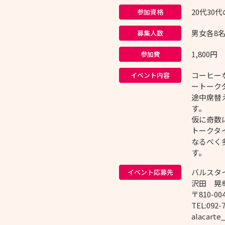
20代30
参加資格
男女各8
募集人数
1,800円
参加費
コーヒー
イベント内容
ートーク
途中席替
す。
仮に奇数
トークタ
なるべく
す。
バルスタ
イベント応募先
沢田 晃
〒810-0
TEL:092-
alacarte