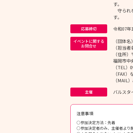
す。
守られな
す。
令和07年
応募締切
（団体名
イベントに関する
お問合せ
（担当者
（住所）〒8
福岡市中央
（TEL）09
（FAX）
（MAIL）a
バルスタ
主催
注意事項
○参加決定方法：先着
○参加決定者のみ、主催者より