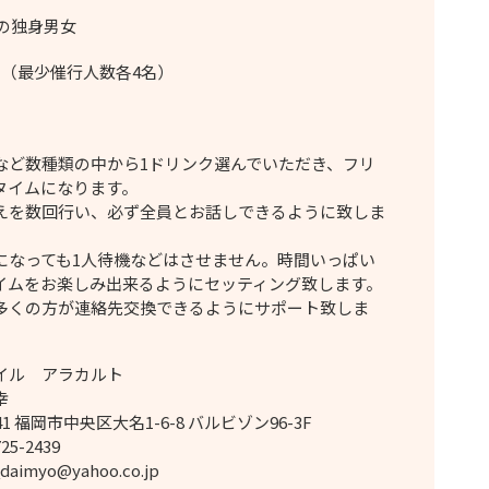
代の独身男女
名（最少催行人数各4名）
など数種類の中から1ドリンク選んでいただき、フリ
タイムになります。
えを数回行い、必ず全員とお話しできるように致しま
になっても1人待機などはさせません。時間いっぱい
イムをお楽しみ出来るようにセッティング致します。
多くの方が連絡先交換できるようにサポート致しま
イル アラカルト
幸
041 福岡市中央区大名1-6-8 バルビゾン96-3F
725-2439
_daimyo@yahoo.co.jp