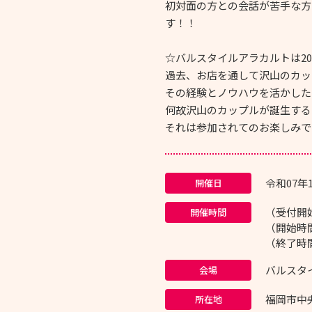
初対面の方との会話が苦手な方
す！！
☆バルスタイルアラカルトは2
過去、お店を通して沢山のカッ
その経験とノウハウを活かした
何故沢山のカップルが誕生する
それは参加されてのお楽しみで
令和07年
開催日
（受付開始
開催時間
（開始時間
（終了時間
バルスタ
会場
福岡市中央
所在地