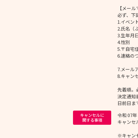
【メール
必ず、下
1.イベ
2.氏名（
3.生年
4.性別
5.〒自
6.連絡
7.メー
8.キャ
先着順。
決定通知
日前日ま
令和 07
キャンセルに
関する事項
キャンセル
※キャン