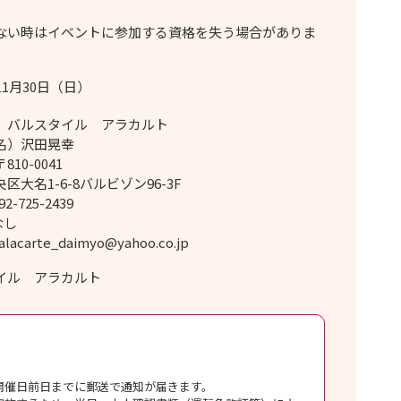
い時はイベントに参加する資格を失う場合がありま
11月30日（日）
）バルスタイル アラカルト
名）沢田晃幸
10-0041
区大名1-6-8バルビゾン96-3F
2-725-2439
なし
lacarte_daimyo@yahoo.co.jp
イル アラカルト
開催日前日までに郵送で通知が届きます。