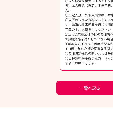
○より健全な出会いイベントを
る、本人確認（氏名、生年月日
ん。
○ご記入頂いた個人情報は、本
○以下のような行為をした方は
い・結婚応援事務局を通じて関
了承の上、応募をしてください
1.出会い応援団体や他の参加者
2.参加資格を満たしていない場
3.当選後のイベントの度重なる
4.抽選に漏れた際の度重なる
○参加決定確認の問い合わせ等
○日程調整が不確定な方、キャ
すようお願いします。
一覧へ戻る